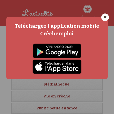
×
Téléchargez l'application mobile
Crèchemploi
Agenda
Carrière et formation
Crèches étrangères
Créer sa crèche
Médiathèque
Vie en crèche
Public petite enfance