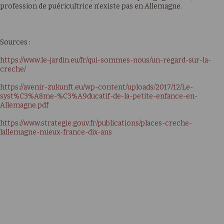
profession de puéricultrice n’existe pas en Allemagne.
Sources :
https://www.le-jardin.eu/fr/qui-sommes-nous/un-regard-sur-la-
creche/
https://avenir-zukunft.eu/wp-content/uploads/2017/12/Le-
syst%C3%A8me-%C3%A9ducatif-de-la-petite-enfance-en-
Allemagne.pdf
https://www.strategie.gouv.fr/publications/places-creche-
lallemagne-mieux-france-dix-ans