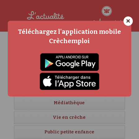
×
Téléchargez l'application mobile
Crèchemploi
Agenda
Carrière et formation
Crèches étrangères
Créer sa crèche
Médiathèque
Vie en crèche
Public petite enfance