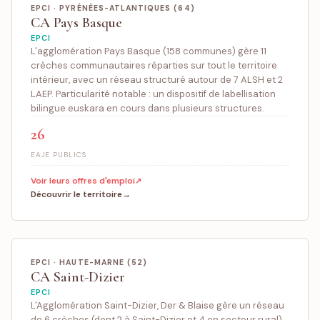
EPCI · PYRÉNÉES-ATLANTIQUES (64)
CA Pays Basque
EPCI
L'agglomération Pays Basque (158 communes) gère 11
crèches communautaires réparties sur tout le territoire
intérieur, avec un réseau structuré autour de 7 ALSH et 2
LAEP. Particularité notable : un dispositif de labellisation
bilingue euskara en cours dans plusieurs structures.
26
EAJE PUBLICS
Voir leurs offres d'emploi
Découvrir le territoire
EPCI · HAUTE-MARNE (52)
CA Saint-Dizier
EPCI
L'Agglomération Saint-Dizier, Der & Blaise gère un réseau
de 6 crèches (dont 2 à Saint-Dizier et 4 en secteur rural)